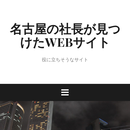
コ
ン
テ
名古屋の社長が見つ
ン
ツ
けたWEBサイト
へ
ス
キ
ッ
役に立ちそうなサイト
プ